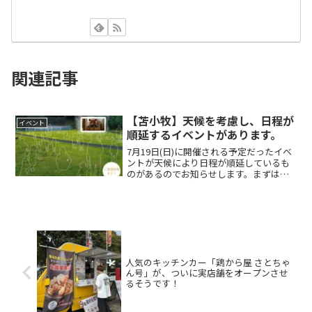
関連記事
【苫小牧】天候を考慮し、日程が
イベント
順延するイベントがあります。
7月19日(日)に開催される予定だったイベ
ントが天候により日程が順延しているも
のがあるのでお知らせします。まずは緑
ヶ丘公園金太郎の池で開催される予定だ
った。「池のほとりの星空シネマ2026」
です。 この投稿をInstagramで見る 池の
ほ...
人気のキッチンカー「鶏から屋 さとちゃ
ん号」が、ついに実店舗をオープンさせ
るそうです！