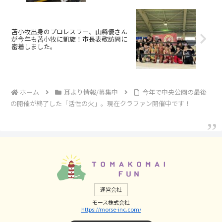
苫小牧出身のプロレスラー、山縣優さん
が今年も苫小牧に凱旋！市長表敬訪問に
密着しました。
ホーム
耳より情報/募集中
今年で中央公園の最後
の開催が終了した「活性の火」。現在クラファン開催中です！
運営会社
モース株式会社
https://morse-inc.com/