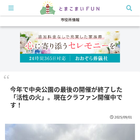
開店・閉店
イベント
グルメ
特集
耳より
市役所情報
今年で中央公園の最後の開催が終了した
「活性の火」。現在クラファン開催中で
す！
2025/09/01