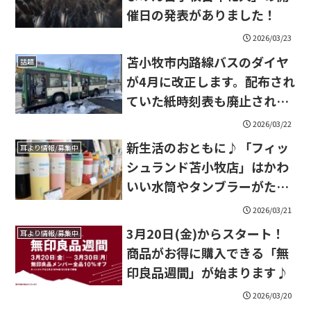
催日の発表がありました！
2026/03/23
苫小牧市内路線バスのダイヤ
話題
が4月に改正します。配布され
ていた紙時刻表も廃止されま
す。
2026/03/22
新生活のおともに♪「フィッ
耳より情報/募集中
シュランド苫小牧店」はかわ
いい水筒やタンブラーがたく
さん！
2026/03/21
3月20日(金)からスタート！
耳より情報/募集中
商品がお得に購入できる「無
印良品週間」が始まります♪
2026/03/20