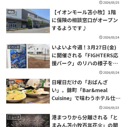
2026/03/25
【イオンモール苫小牧】1階
開店
に保険の相談窓口がオープン
するようです♪
2026/03/24
いよいよ今週！3月27日(金)
イベント
に開催される「FIGHTERS応
援パーク」のリハの様子を見
てきました！
2026/03/24
日曜日だけの「おばんざ
話題
い」。錦町「Bar&meal
Cuisine」で味わうホテル仕込
みの逸品
2026/03/23
港まつりから分離される「と
ニュース
まみん苫小牧百年花火」の開