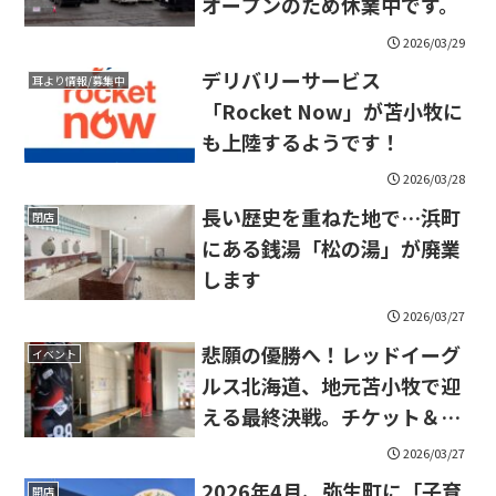
オープンのため休業中です。
2026/03/29
デリバリーサービス
耳より情報/募集中
「Rocket Now」が苫小牧に
も上陸するようです！
2026/03/28
長い歴史を重ねた地で…浜町
閉店
にある銭湯「松の湯」が廃業
します
2026/03/27
悲願の優勝へ！レッドイーグ
イベント
ルス北海道、地元苫小牧で迎
える最終決戦。チケット＆PV
情報です！
2026/03/27
2026年4月、弥生町に「子育
開店