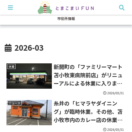
開店・閉店
イベント
グルメ
特集
耳より
市役所情報
2026-03
新開町の「ファミリーマート
休業
苫小牧東病院前店」がリニュ
ーアルによる休業に入りま
す。
2026/03/31
糸井の「ヒマラヤダイニン
ニュース
グ」が臨時休業。その他、苫
小牧市内のカレー店の休業情
報についてもお知らせしま
2026/03/31