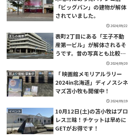
「ビッグバン」の建物が解体
されていました。
2024/09/22
表町2丁目にある「王子不動
まちの風景
産第一ビル」が解体されるそ
うです。昔の写真とも比較し
てみました。
2024/09/20
「 映画館メモリアルラリー
耳より情報/募集中
2024in北海道」ディノスシネ
マズ苫小牧も開催中！
2024/09/19
10月12日(土)の苫小牧はプロ
イベント
レス三昧！チケットは早めに
GETがお得です！