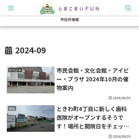
開店・閉店
イベント
グルメ
特集
耳より
市役所情報
2024-09
市民会館・文化会館・アイビ
イベント
ー・プラザ 2024年10月の催
物案内
2024/09/30
ときわ町4丁目に新しく歯科
開店
医院がオープンするそうで
す！場所と開院日をチェック
しよう♪
2024/09/29