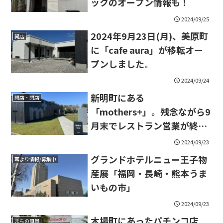
ックのオープン情報も！
2024/09/25
2024年9月23日(月)、美原町
開店
に「cafe aura」が移転オー
プンしました。
2024/09/24
新明町にある
開店・閉店
「mothers+」。残念ながら9
月末でレストラン営業が終了
するそうです。
2024/09/23
グランドホテルニュー王子物
耳より情報/募集中
産展「福岡・長崎・熊本うま
いもの市」
2024/09/23
木場町にあったパチンコ店
まちの風景