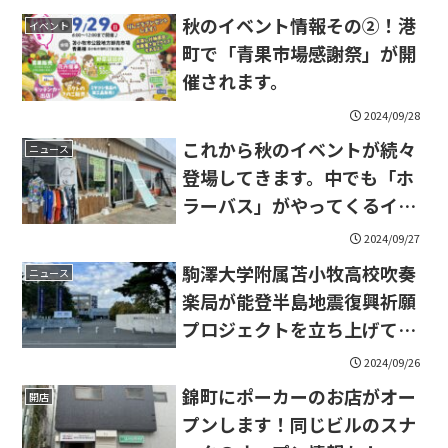
秋のイベント情報その②！港
イベント
町で「青果市場感謝祭」が開
催されます。
2024/09/28
これから秋のイベントが続々
ニュース
登場してきます。中でも「ホ
ラーバス」がやってくるイベ
ントに注目しました。
2024/09/27
駒澤大学附属苫小牧高校吹奏
ニュース
楽局が能登半島地震復興祈願
プロジェクトを立ち上げてい
ます。
2024/09/26
錦町にポーカーのお店がオー
開店
プンします！同じビルのスナ