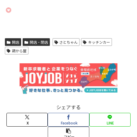
開店
開店・閉店
さとちゃん
キッチンカー
鶏から屋
シェアする
X
Facebook
LINE
コピー