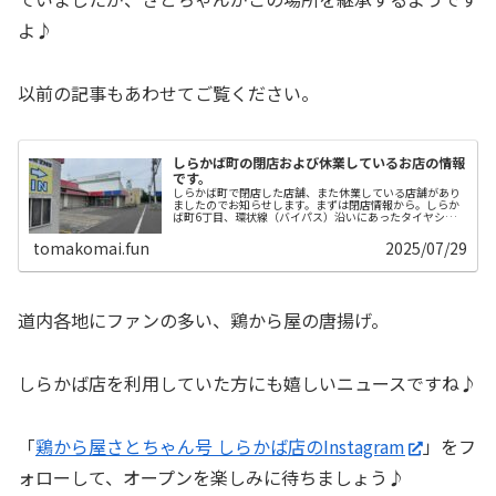
よ♪
以前の記事もあわせてご覧ください。
しらかば町の閉店および休業しているお店の情報
です。
しらかば町で閉店した店舗、また休業している店舗があり
ましたのでお知らせします。まずは閉店情報から。しらか
ば町6丁目、環状線（バイパス）沿いにあったタイヤショ
ップ、「ブリヂストンタイヤセンター 苫小牧店」。ホーム
ページ表記は上の店名ですが、建...
tomakomai.fun
2025/07/29
道内各地にファンの多い、鶏から屋の唐揚げ。
しらかば店を利用していた方にも嬉しいニュースですね♪
「
鶏から屋さとちゃん号 しらかば店のInstagram
」をフ
ォローして、オープンを楽しみに待ちましょう♪