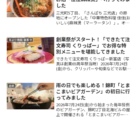
した
三光町5丁目、「さんぱち 三光店」の跡
地にオープンした「中華特色料理 佳佳(お
いしい)麻辣燙（マーラータン）」。オー
プン前にも何度かとまこまいFUNでもお
知らせしていました。読者の方々からの
情報によると、オープン日は7月11日(土)
創業祭がスタート！「できたて注
耳より情報/募集中
だったよ...
文寿司 くりっぱー」でお得な特
別メニューを堪能してきました
できたて注文寿司 くりっぱー新富店（写
真は創業65周年祭当時）2026年7月24日
(金)から、クリッパーや旬楽などでお馴染
み久恵グループで、年に一度の創業祭が
始まりましたよ！新富町2丁目、国道36号
線沿いにある「できたて注文寿司 くりっ
雨の日でも楽しめる！錦町「とま
話題
ぱー...
こまいビアガーデン」の初日に行
ってみました
2026年7月24日(金)から始まった毎年恒例
のビアガーデン、錦町2丁目北海ビルの屋
上で開催される「とまこまいビアガーデ
ン」に早速行ってみました。以前にお知
らせしていた記事も併せてご覧くださ
い。初日となった。7月24日(金)は、あい
にくの雨...