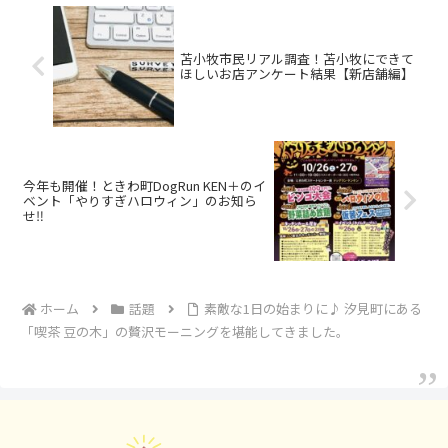
苫小牧市民リアル調査！苫小牧にできて
ほしいお店アンケート結果【新店舗編】
今年も開催！ときわ町DogRun KEN＋のイ
ベント「やりすぎハロウィン」のお知ら
せ‼︎
ホーム
話題
素敵な1日の始まりに♪ 汐見町にある
「喫茶 豆の木」の贅沢モーニングを堪能してきました。