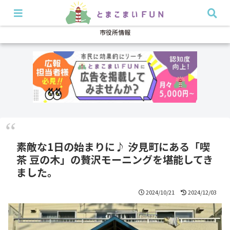
開店・閉店
イベント
グルメ
特集
耳より
市役所情報
素敵な1日の始まりに♪ 汐見町にある「喫
茶 豆の木」の贅沢モーニングを堪能してき
ました。
2024/10/21
2024/12/03