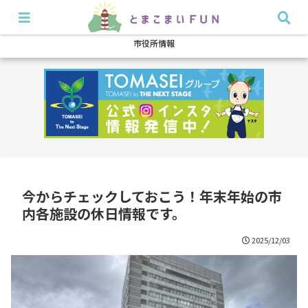
開店・閉店
イベント
グルメ
特集
耳より
市役所情報
今からチェックしておこう！年末年始の市
内各施設の休日情報です。
2025/12/03