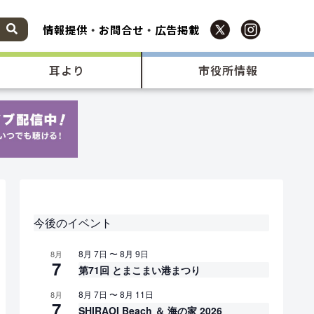
情報提供
・
お問合せ
・
広告掲載
耳より
市役所情報
今後のイベント
8月 7日
〜
8月 9日
8月
7
第71回 とまこまい港まつり
8月 7日
〜
8月 11日
8月
7
SHIRAOI Beach ＆ 海の家 2026