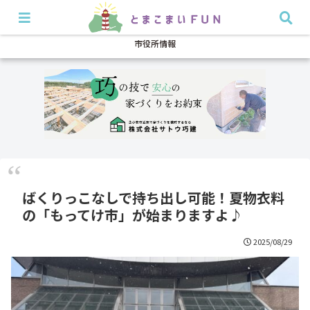
開店・閉店
イベント
グルメ
特集
耳より
市役所情報
ばくりっこなしで持ち出し可能！夏物衣料
の「もってけ市」が始まりますよ♪
2025/08/29