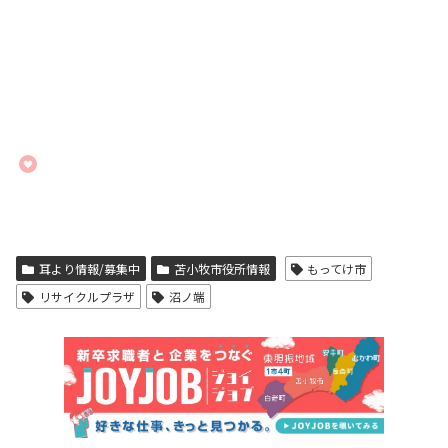
耳より情報/募集中
苫小牧市役所情報
もってけ市
リサイクルプラザ
沼ノ端