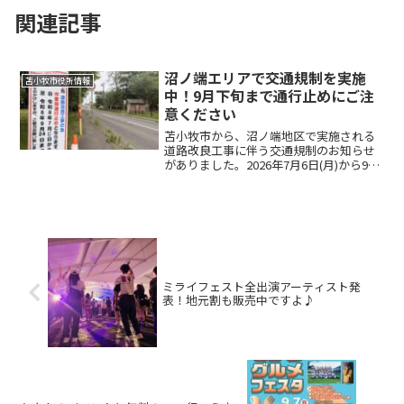
関連記事
沼ノ端エリアで交通規制を実施
苫小牧市役所情報
中！9月下旬まで通行止めにご注
意ください
苫小牧市から、沼ノ端地区で実施される
道路改良工事に伴う交通規制のお知らせ
がありました。2026年7月6日(月)から9月
24日(木)までの予定で、沼ノ端1号線の一
部区間が作業時通行止めとなります。付
近を利用される方は、迂回路をご利用く
ださい。...
ミライフェスト全出演アーティスト発
表！地元割も販売中ですよ♪