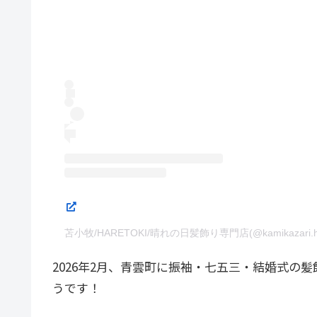
苫小牧/HARETOKI/晴れの日髪飾り専門店(@kamikazari.
2026年2月、青雲町に振袖・七五三・結婚式の髪飾
うです！