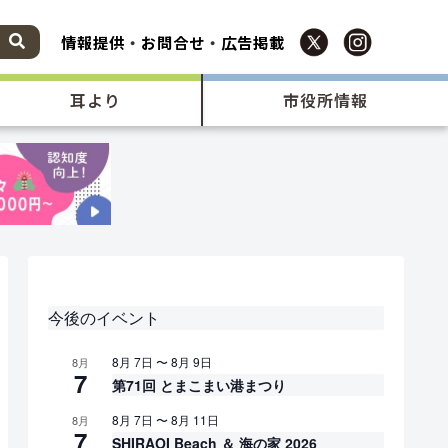
情報提供
・
お問合せ
・
広告掲載
耳より
市役所情報
今後のイベント
8月 7日
〜
8月 9日
8月
7
第71回 とまこまい港まつり
8月 7日
〜
8月 11日
8月
7
SHIRAOI Beach ＆ 海の家 2026