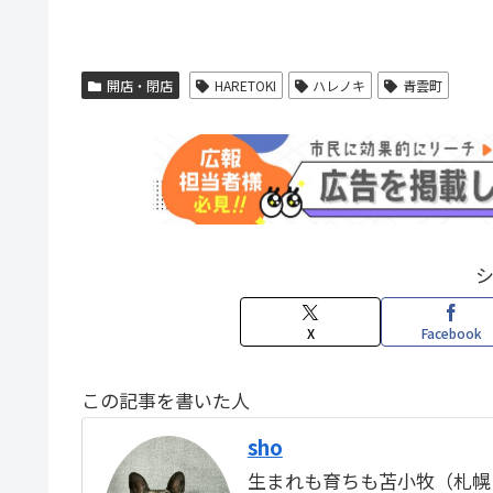
開店・閉店
HARETOKI
ハレノキ
青雲町
X
Facebook
この記事を書いた人
sho
生まれも育ちも苫小牧（札幌