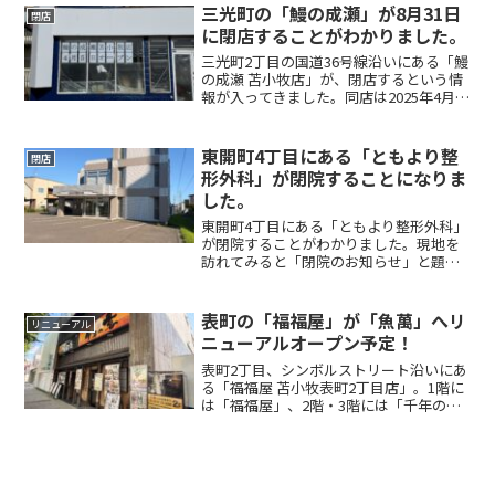
ドゥ」がオープンすることがわかりまし
三光町の「鰻の成瀬」が8月31日
閉店
た！ この...
に閉店することがわかりました。
三光町2丁目の国道36号線沿いにある「鰻
の成瀬 苫小牧店」が、閉店するという情
報が入ってきました。同店は2025年4月、
パソコン教室「わかるとできる 苫小牧東
校」の跡地にオープン。オープン時に
は、とまこまいFUNでもお知らせしまし
東開町4丁目にある「ともより整
閉店
た。お店の...
形外科」が閉院することになりま
した。
東開町4丁目にある「ともより整形外科」
が閉院することがわかりました。現地を
訪れてみると「閉院のお知らせ」と題し
た貼り紙が掲示されていました。貼り紙
によると、「院長自身の高齢化と建物の
老朽化に伴い、2026年10月15日（木）で
表町の「福福屋」が「魚萬」へリ
リニューアル
閉院させていた...
ニューアルオープン予定！
表町2丁目、シンボルストリート沿いにあ
る「福福屋 苫小牧表町2丁目店」。1階に
は「福福屋」、2階・3階には「千年の
宴」が入る飲食店で、お酒や海鮮料理、
居酒屋メニューを楽しめるお店として営
業しています。そんな福福屋の店頭に、
気になるお知らせが...