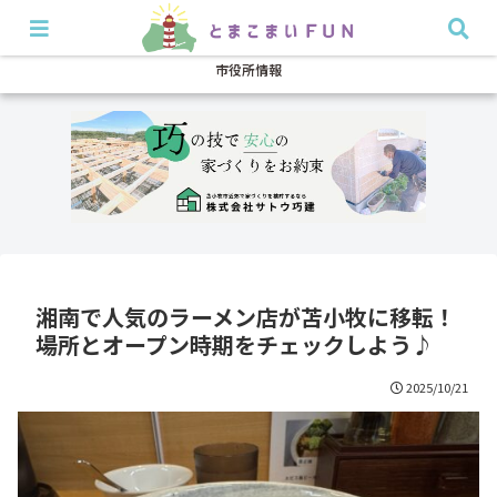
開店・閉店
イベント
グルメ
特集
耳より
市役所情報
湘南で人気のラーメン店が苫小牧に移転！
場所とオープン時期をチェックしよう♪
2025/10/21