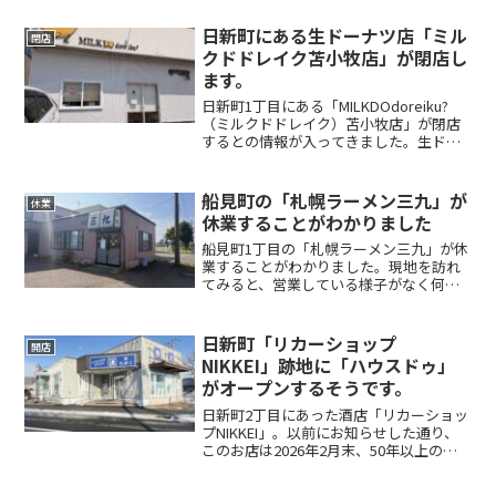
日新町にある生ドーナツ店「ミル
閉店
クドドレイク苫小牧店」が閉店し
ます。
日新町1丁目にある「MILKDOdoreiku?
（ミルクドドレイク）苫小牧店」が閉店
するとの情報が入ってきました。生ドー
ナツが味わえるお店として2023年11月に
オープン。定番の純生ホイップやカスタ
ードのほか、季節ごとに限定のドーナツ
船見町の「札幌ラーメン三九」が
休業
も味わ...
休業することがわかりました
船見町1丁目の「札幌ラーメン三九」が休
業することがわかりました。現地を訪れ
てみると、営業している様子がなく何か
貼り紙が確認できます。お店の入口には
「休業のお知らせ」が掲示されており、
「突然ですが、しばらくの間お休みさせ
日新町「リカーショップ
開店
て頂きます」と書かれて...
NIKKEI」跡地に「ハウスドゥ」
がオープンするそうです。
日新町2丁目にあった酒店「リカーショッ
プNIKKEI」。以前にお知らせした通り、
このお店は2026年2月末、50年以上の歴
史に幕を下ろしました。そして今回、こ
の建物に新しく不動産仲介業の「ハウス