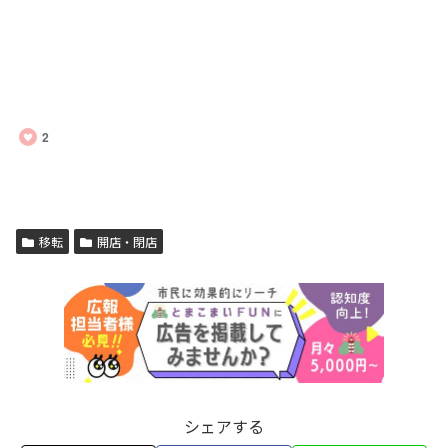
2
移転
開店・閉店
シェアする