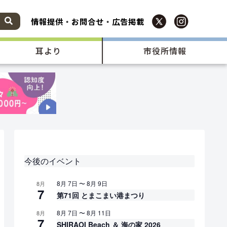
情報提供
・
お問合せ
・
広告掲載
耳より
市役所情報
今後のイベント
8月 7日
〜
8月 9日
8月
7
第71回 とまこまい港まつり
8月 7日
〜
8月 11日
8月
7
SHIRAOI Beach ＆ 海の家 2026