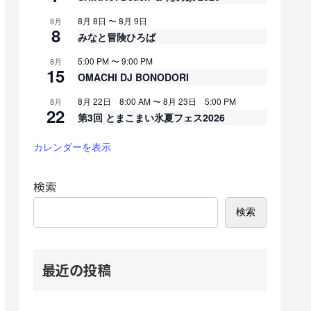
8月 8日
〜
8月 9日
8月
8
みなと冒険ひろば
5:00 PM
〜
9:00 PM
8月
15
OMACHI DJ BONODORI
8月 22日 8:00 AM
〜
8月 23日 5:00 PM
8月
22
第3回 とまこまい氷夏フェス2026
カレンダーを表示
検索
検索
最近の投稿