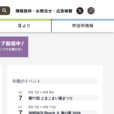
情報提供
・
お問合せ
・
広告掲載
耳より
市役所情報
今後のイベント
8月 7日
〜
8月 9日
8月
7
第71回 とまこまい港まつり
8月 7日
〜
8月 11日
8月
7
SHIRAOI Beach ＆ 海の家 2026