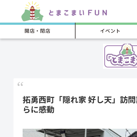
開店・閉店
イベント
拓勇西町「隠れ家 好し天」訪
らに感動