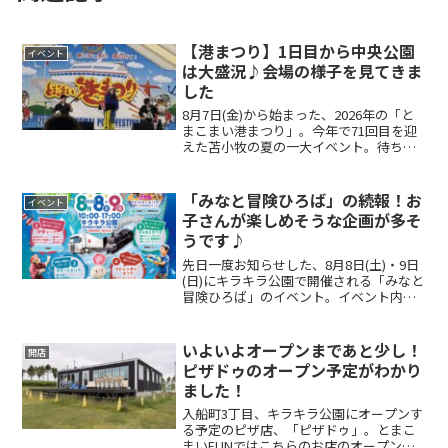
【港まつり】1日目から中央公園
イベント
は大盛況♪会場の様子を見てきま
した
8月7日(金)から始まった、2026年の「と
まこまい港まつり」。今年で71回目を迎
えた苫小牧の夏の一大イベント。待ち遠
しい方も多かったのではないでしょう
か。今回、全部は回れませんでしたが会
場である中央公園、また8月8日(土)・8月
「みなと冒険ひろば」の続報！お
イベント
9日(日)...
子さんが楽しめそうな企画が多そ
うです♪
先日一度お知らせした、8月8日(土)・9日
(日)にキラキラ公園で開催される「みなと
冒険ひろば」のイベント。イベント内容
に関する続報が出ていましたので、チェ
ックしていきましょう！ この投稿を
Instagramで見る みなと冒険ひろばinキラ
いよいよオープンまであと少し！
開店
キ...
ピザドゥのオープン予定がわかり
ました！
入船町3丁目、キラキラ公園にオープンす
る予定のピザ店、「ピザドゥ」。とまこ
まいFUNではこちらのお店のオープンに