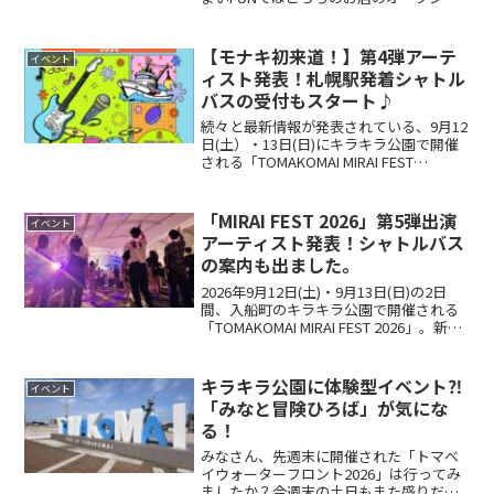
関する情報を2025年2月から追いかけてき
ました。過去の記事も合わせてご覧くだ
さい。今回いよいよオープン日の予定に
【モナキ初来道！】第4弾アーテ
イベント
関してお店のI...
ィスト発表！札幌駅発着シャトル
バスの受付もスタート♪
続々と最新情報が発表されている、9月12
日(土）・13日(日)にキラキラ公園で開催
される「TOMAKOMAI MIRAI FEST
2026」。昨日、またまた大きな発表があ
りましたね！過去の記事もあわせてご覧
ください。第4弾として発表された...
「MIRAI FEST 2026」第5弾出演
イベント
アーティスト発表！シャトルバス
の案内も出ました。
2026年9月12日(土)・9月13日(日)の2日
間、入船町のキラキラ公園で開催される
「TOMAKOMAI MIRAI FEST 2026」。新た
な出演アーティストや会場アクセスなど
の最新情報が発表されました。以前の発
表については過去の記事...
キラキラ公園に体験型イベント⁈
イベント
「みなと冒険ひろば」が気にな
る！
みなさん、先週末に開催された「トマベ
イウォーターフロント2026」は行ってみ
ましたか？今週末の土日もまた盛りだく