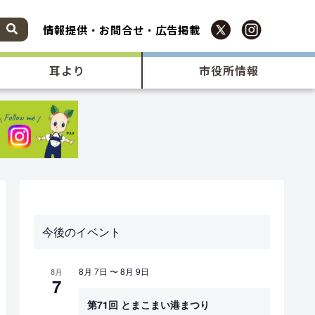
情報提供
・
お問合せ
・
広告掲載
耳より
市役所情報
今後のイベント
8月 7日
〜
8月 9日
8月
7
第71回 とまこまい港まつり