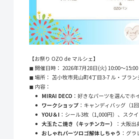
【お祭り OZO de マルシェ】
◼︎ 開催日時： 2026年7月28日(火) 10:00～15
◼︎ 場所： 苫小牧市見山町4丁目3-7 ル・ブ
◼︎ 内容：
MIRAI DECO
：好きなパーツを選んでホイ
ワークショップ
：キャンディバッグ（1回 
YOU＆I
：シール3枚（1,000円）、スクイ
大玉たこ焼き（キッチンカー）
：大阪出
おしゃれパーツロゴ解体しちゃう
：グラ