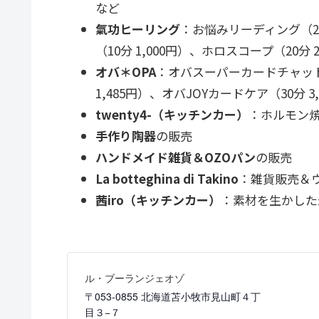
など
氣功ヒーリング
：お悩みリーディング（2
（10分 1,000円）、ホロスコープ（20分 
オバ＊OPA
：オバスーパーカードチャット会（
1,485円）、オバJOYカードケア（30分
twenty4-（キッチンカー）
：ホルモン焼
手作り陶器
の販売
ハンドメイド雑貨＆OZOパン
の販売
La botteghina di Takino
：雑貨販売＆ウ
茜iro（キッチンカー）
：素材を生かした
ル・ブーランジェオゾ
〒053-0855 北海道苫小牧市見山町４丁
目３−７