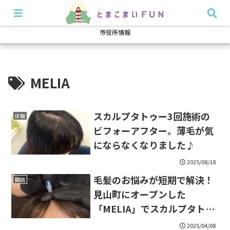
開店・閉店
イベント
グルメ
特集
耳より
市役所情報
MELIA
スカルプタトゥー3回施術の
体験
ビフォーアフター。薄毛が気
にならなくなりました♪
2025/08/18
毛髪のお悩みが短期で解決！
開店
見山町にオープンした
「MELIA」でスカルプタトゥ
ーを体験してきました。
2025/04/08