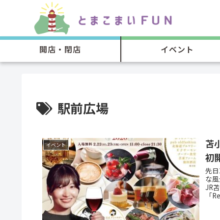
開店・閉店
イベント
駅前広場
苫小
イベント
初
先日
な風
JR
「Re