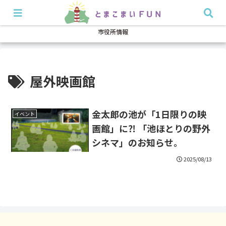
開店・閉店
イベント
グルメ
特集
耳より
市役所情報
屋外映画館
金太郎の池が「1日限りの映
イベント
画館」に⁈ 「池ほとりの野外
シネマ」のお知らせ。
2025/08/13