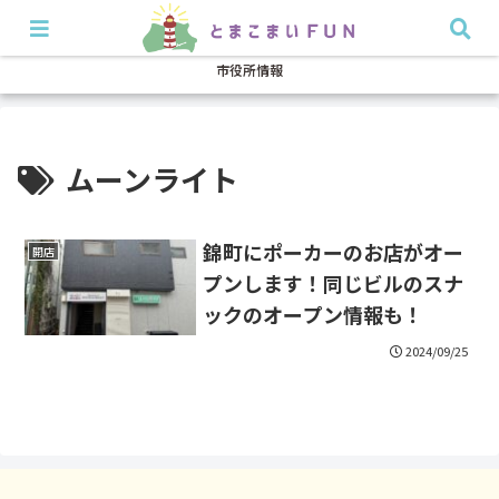
開店・閉店
イベント
グルメ
特集
耳より
市役所情報
ムーンライト
錦町にポーカーのお店がオー
開店
プンします！同じビルのスナ
ックのオープン情報も！
2024/09/25