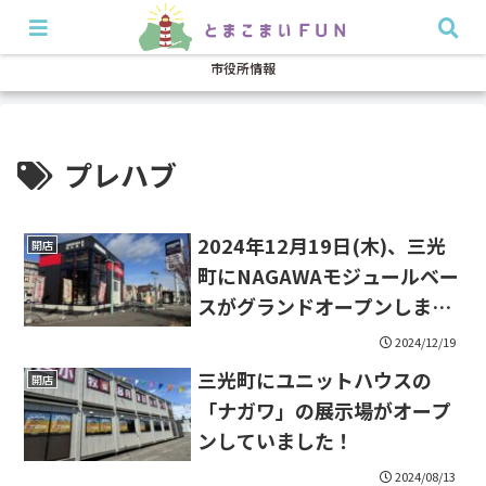
開店・閉店
イベント
グルメ
特集
耳より
市役所情報
プレハブ
2024年12月19日(木)、三光
開店
町にNAGAWAモジュールベー
スがグランドオープンしま
す！
2024/12/19
三光町にユニットハウスの
開店
「ナガワ」の展示場がオープ
ンしていました！
2024/08/13