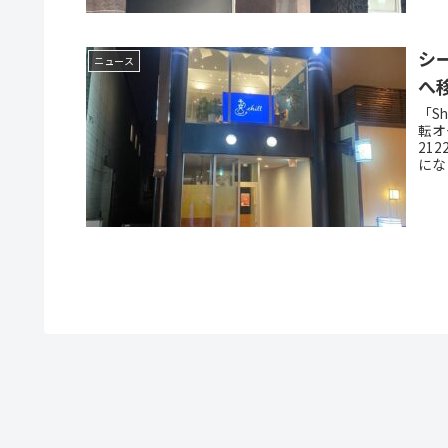
シ
ニュース
へ
「Sh
転オ
21
にな