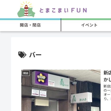
開店・閉店
イベント
バー
新
開店
か
新店
の一
オー
り、