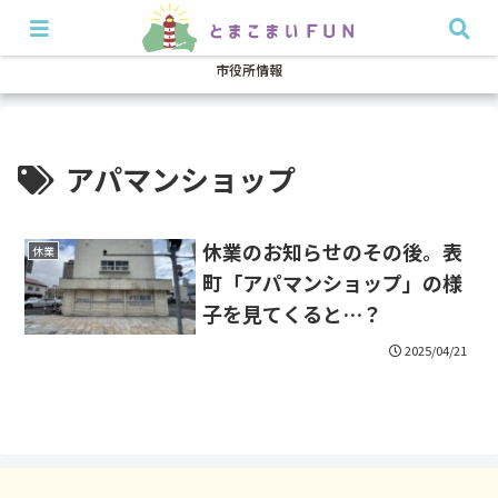
開店・閉店
イベント
グルメ
特集
耳より
市役所情報
アパマンショップ
休業のお知らせのその後。表
休業
町「アパマンショップ」の様
子を見てくると…？
2025/04/21