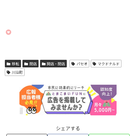
移転
閉店
開店・閉店
パセオ
マクドナルド
川沿町
シェアする