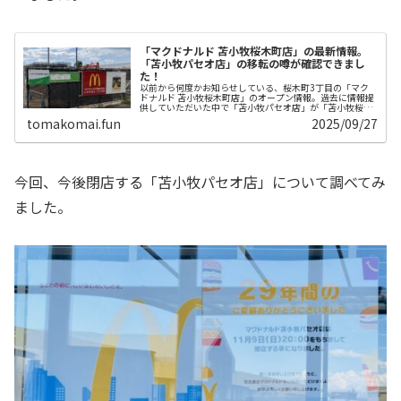
「マクドナルド 苫小牧桜木町店」の最新情報。
「苫小牧パセオ店」の移転の噂が確認できまし
た！
以前から何度かお知らせしている、桜木町3丁目の「マク
ドナルド 苫小牧桜木町店」のオープン情報。過去に情報提
供していただいた中で「苫小牧パセオ店」が「苫小牧桜木
町店」に移転するのではとの噂がありました。そして今
tomakomai.fun
2025/09/27
回、マクドナルド公式の求人情報内...
今回、今後閉店する「苫小牧パセオ店」について調べてみ
ました。