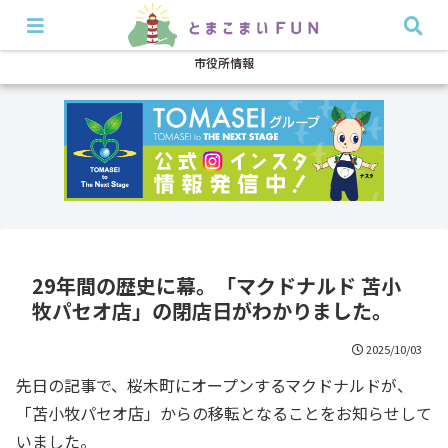
開店・閉店
イベント
グルメ
特集
耳より
市役所情報
29年間の歴史に幕。「マクドナルド 苫小
牧パセオ店」の閉店日がわかりました。
2025/10/03
先日の記事で、桜木町にオープンするマクドナルドが、
「苫小牧パセオ店」からの移転となることをお知らせして
いました。