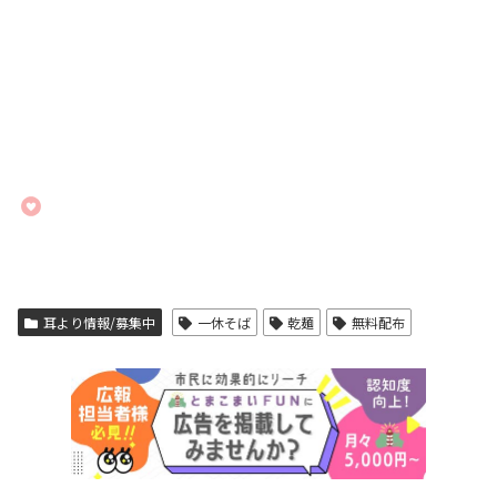
耳より情報/募集中
一休そば
乾麺
無料配布