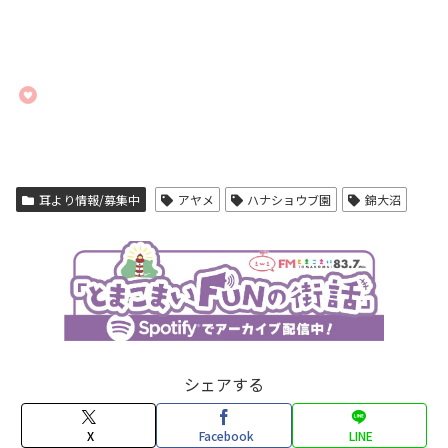
耳より情報/募集中
アヤメ
ハナショウブ園
錦大沼
シェアする
X
Facebook
LINE