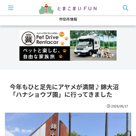
開店・閉店
イベント
グルメ
特集
耳より
市役所情報
今年もひと足先にアヤメが満開♪錦大沼
「ハナショウブ園」に行ってきました
2026/06/17