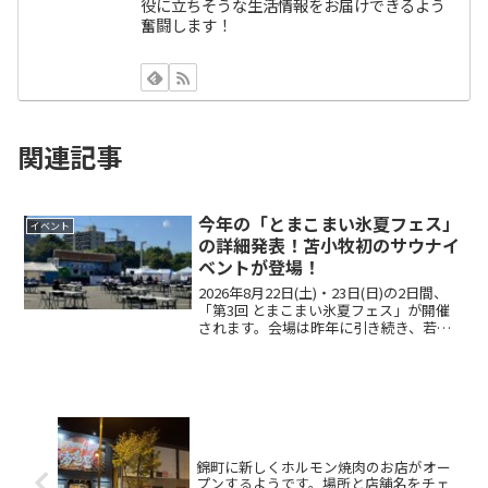
役に立ちそうな生活情報をお届けできるよう
奮闘します！
関連記事
今年の「とまこまい氷夏フェス」
イベント
の詳細発表！苫小牧初のサウナイ
ベントが登場！
2026年8月22日(土)・23日(日)の2日間、
「第3回 とまこまい氷夏フェス」が開催
されます。会場は昨年に引き続き、若草
町のnepiaアイスアリーナのリンク内およ
び駐車場です。開催時間は11時～20時
（予定）。日程の発表については以前お...
錦町に新しくホルモン焼肉のお店がオー
プンするようです。場所と店舗名をチェ