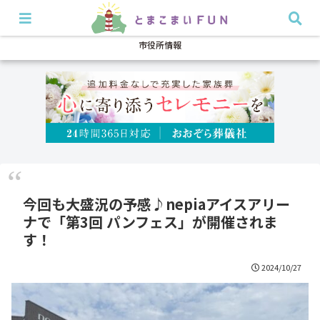
開店・閉店
イベント
グルメ
特集
耳より
市役所情報
今回も大盛況の予感♪nepiaアイスアリー
ナで「第3回 パンフェス」が開催されま
す！
2024/10/27