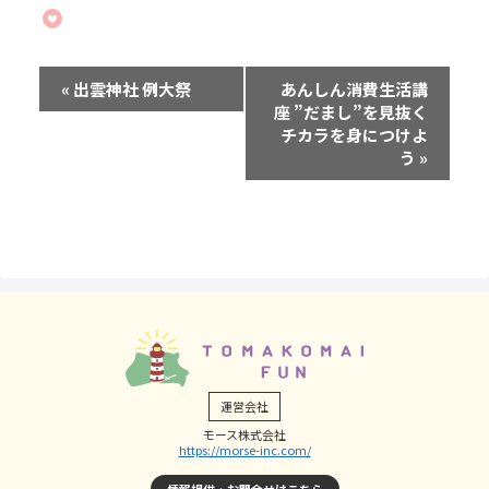
イ
«
出雲神社 例大祭
あんしん消費生活講
座 ”だまし”を見抜く
ベ
チカラを身につけよ
う
»
ン
ト
ナ
ビ
ゲ
ー
シ
運営会社
ョ
モース株式会社
https://morse-inc.com/
ン