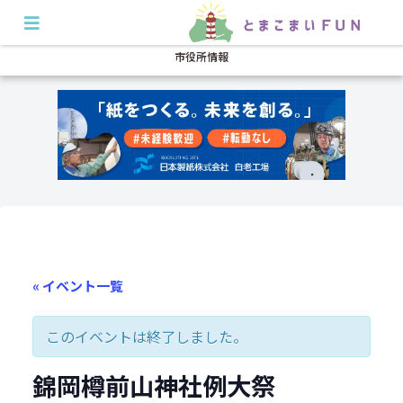
開店・閉店
イベント
グルメ
特集
耳より
市役所情報
« イベント一覧
このイベントは終了しました。
錦岡樽前山神社例大祭