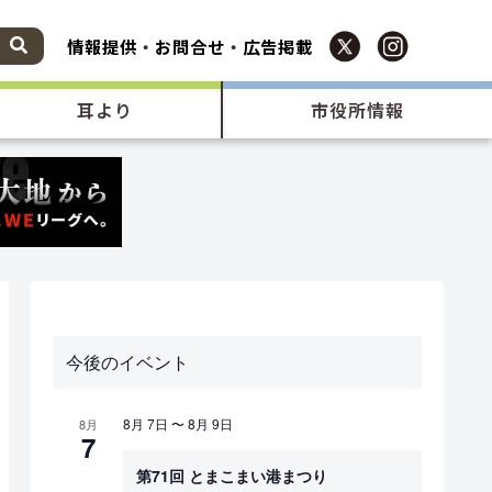
情報提供
・
お問合せ
・
広告掲載
耳より
市役所情報
今後のイベント
8月 7日
〜
8月 9日
8月
7
第71回 とまこまい港まつり