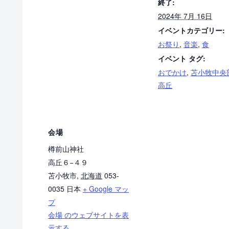
終了:
2024年 7月 16日
イベントカテゴリー:
お祭り
,
音楽
,
食
イベント タグ:
おでかけ
,
苫小牧中央
高丘
会場
樽前山神社
高丘６−４９
苫小牧市
,
北海道
053-
0035
日本
+ Google マッ
プ
会場 のウェブサイトを表
示する