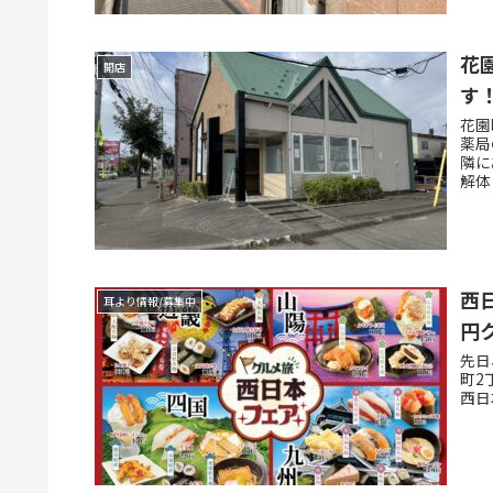
花
開店
す
花園
薬局
隣に
解体
西
耳より情報/募集中
円
先日
町2
西日