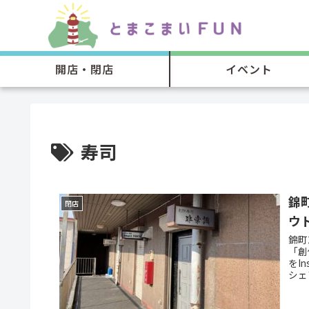
開店・閉店
イベント
寿司
錦
閉店
ウ
錦町
「創
をIn
シェ