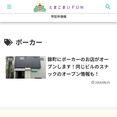
開店・閉店
イベント
グルメ
特集
耳より
市役所情報
ポーカー
錦町にポーカーのお店がオー
開店
プンします！同じビルのスナ
ックのオープン情報も！
2024/09/25