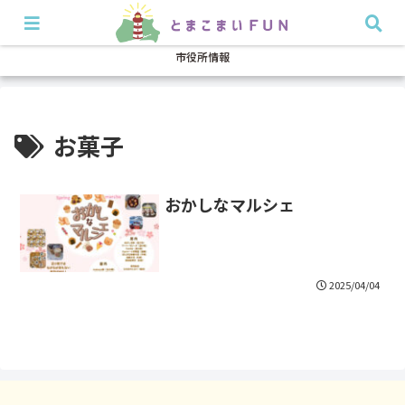
開店・閉店
イベント
グルメ
特集
耳より
市役所情報
お菓子
おかしなマルシェ
2025/04/04