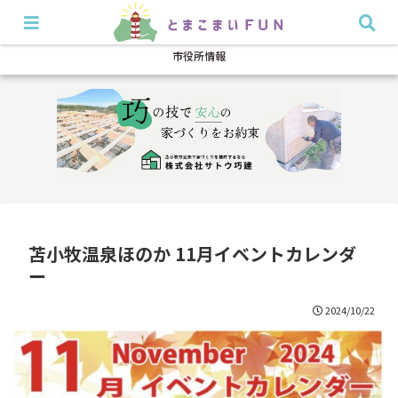
開店・閉店
イベント
グルメ
特集
耳より
市役所情報
苫小牧温泉ほのか 11月イベントカレンダ
ー
2024/10/22