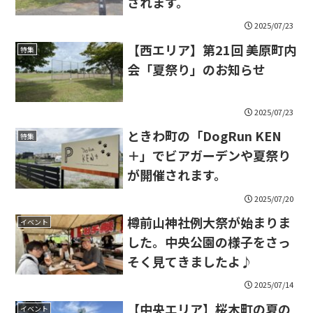
されます。
2025/07/23
【西エリア】第21回 美原町内
特集
会「夏祭り」のお知らせ
2025/07/23
ときわ町の「DogRun KEN
特集
＋」でビアガーデンや夏祭り
が開催されます。
2025/07/20
樽前山神社例大祭が始まりま
イベント
した。中央公園の様子をさっ
そく見てきましたよ♪
2025/07/14
【中央エリア】桜木町の夏の
イベント