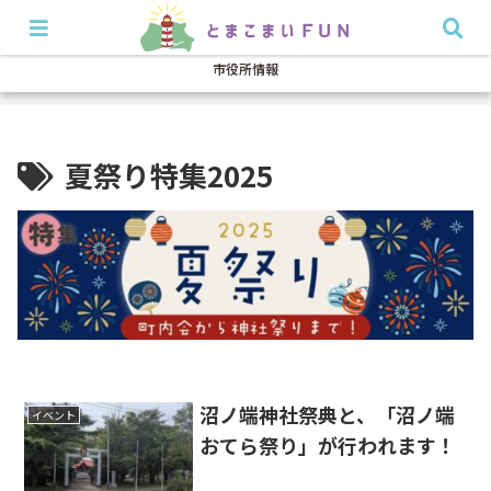
開店・閉店
イベント
グルメ
特集
耳より
市役所情報
夏祭り特集2025
沼ノ端神社祭典と、「沼ノ端
イベント
おてら祭り」が行われます！